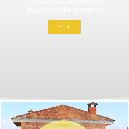
Worldwide project
+ Info