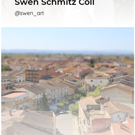
Swen Schmitz Coll
@swen_art