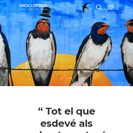
Pressiona intró per a cercar o ESC per
a tancar
“ Tot el que
esdevé als