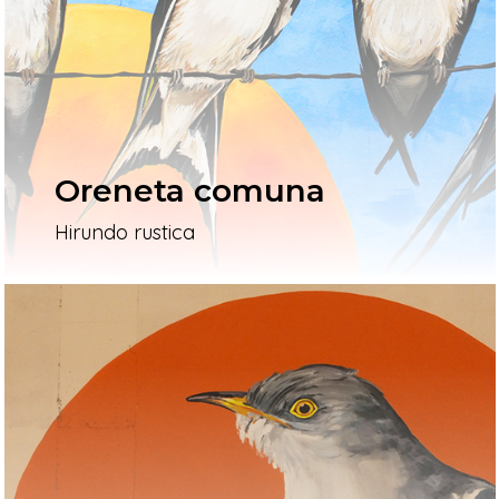
L’artista
El Procés
Ivars D’Urgell
Oreneta comuna
Vallverd
Hirundo rustica
ESP
ENG
Pg. Felip Rodés, 11, 25260 Ivars
Lleida