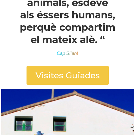
animals, esdevé
als éssers humans,
perquè compartim
el mateix alè. “
Cap Si’ahl
Visites Guiades