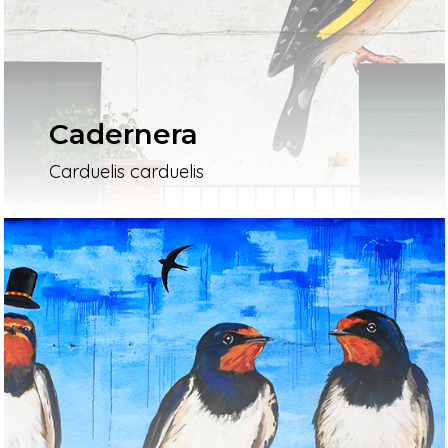
Cadernera
Carduelis carduelis
Inici
Mapa
Murals
El Projecte