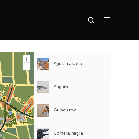
Àguila calçada
Anguila
Inici
Mapa
Guineu roja
Murals
Cornella negra