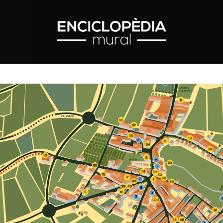
47
56
51
49
r a tancar