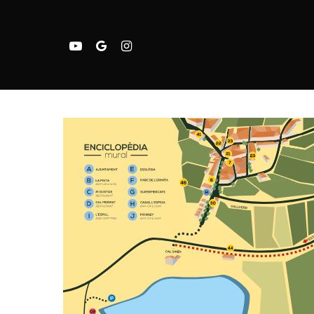
Pressiona intró per a cercar o ESC pe