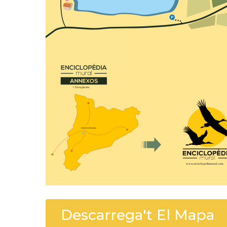
+30 espècies
IVARS D’URGELL
www.enciclopediamural.com
Descarrega't El Mapa