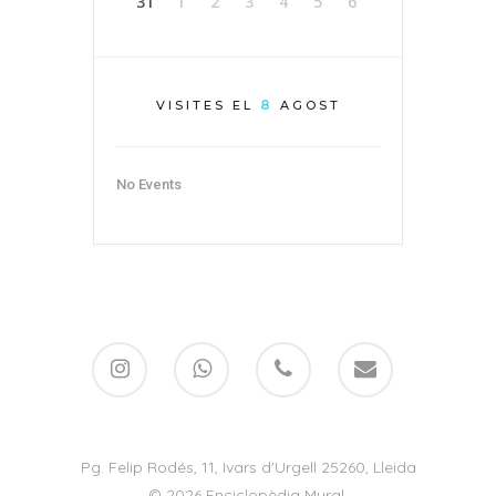
Ivars D’Urgell
31
1
2
3
4
5
6
Vallverd
8
VISITES EL
AGOST
ESP
ENG
No Events
Pg. Felip Rodés, 11, 25260 Ivars
Lleida
Pg. Felip Rodés, 11, Ivars d'Urgell 25260, Lleida
© 2026 Enciclopèdia Mural.