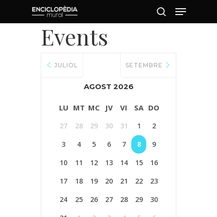
Events
Pressiona intró per a cercar o ESC per
a tancar
JULIOL
SETEMBRE
Inici
AGOST 2026
Mapa
LU
MT
MC
JV
VI
SA
DO
Murals
27
28
29
30
31
1
2
El Projecte
3
4
5
6
7
8
9
10
11
12
13
14
15
16
L’artista
17
18
19
20
21
22
23
El Procés
24
25
26
27
28
29
30