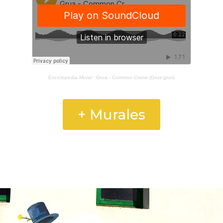
Enciclopedia Mural
·
Grua - Common Crane (Grus grus)
+ Murales