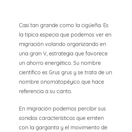
El Proceso
Ivars D’Urgell
Casi tan grande como la cigüeña. Es
Vallverd
la típica especia que podemos ver en
migración volando organizando en
una gran V, estrategia que favorece
CAT
un ahorro energético. Su nombre
ENG
científico es Grus grus y se trata de un
nombre onomatopéyico que hace
Pg. Felip Rodés, 11, 25260 Ivars
referencia a su canto.
Lleida
En migración podemos percibir sus
sonidos característicos que emiten
con la garganta y el movimiento de