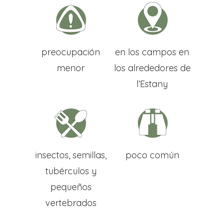
preocupación
en los campos en
menor
los alrededores de
l’Estany
Inicio
Mapa Ubicaci
insectos, semillas,
poco común
Murales
tubérculos y
El Proyecto
pequeños
vertebrados
El Artista