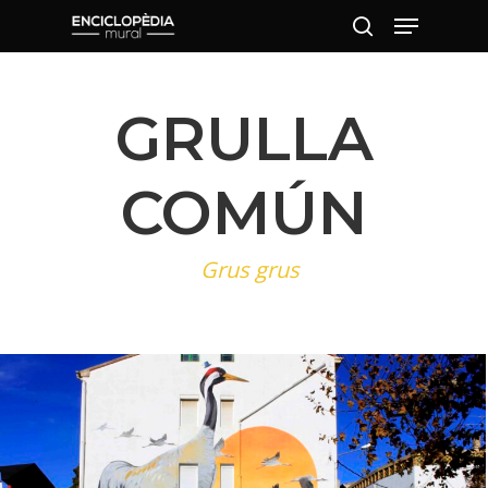
GRULLA
Pulsa intro para buscar o ESC para
cerrar
COMÚN
Grus grus