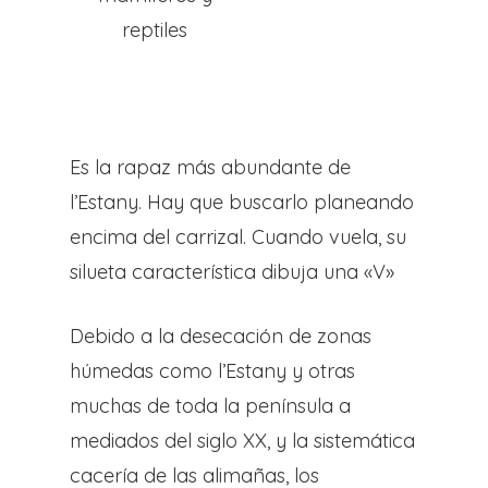
El Artista
reptiles
El Proceso
Ivars D’Urgell
Es la rapaz más abundante de
Vallverd
l’Estany. Hay que buscarlo planeando
encima del carrizal. Cuando vuela, su
CAT
silueta característica dibuja una «V»
ENG
Debido a la desecación de zonas
húmedas como l’Estany y otras
Pg. Felip Rodés, 11, 25260 Ivars
muchas de toda la península a
Lleida
mediados del siglo XX, y la sistemática
cacería de las alimañas, los