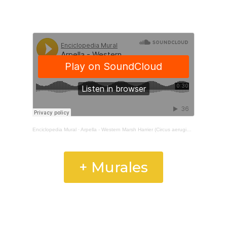
Enciclopedia Mural
·
Arpella - Western Marsh Harrier (Circus aeruginosus aeruginosus)
+ Murales