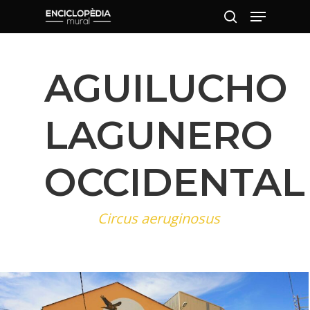
AGUILUCHO
Pulsa intro para buscar o ESC para
cerrar
LAGUNERO
OCCIDENTAL
Circus aeruginosus