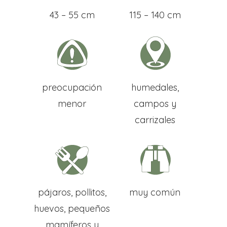
43 – 55 cm
115 – 140 cm
preocupación
humedales,
menor
campos y
carrizales
Inicio
Mapa Ubicaci
Murales
pájaros, pollitos,
muy común
huevos, pequeños
El Proyecto
mamíferos y