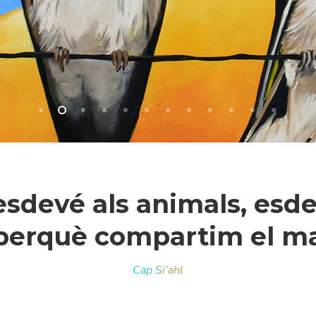
 esdevé als animals, esde
erquè compartim el mat
r a tancar
Cap Si’ahl