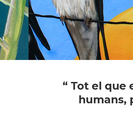
“ Tot el que
humans, p
Pressiona intró per a cercar o ESC pe