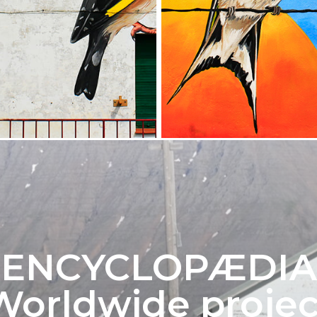
ENCYCLOPÆDIA
Worldwide projec