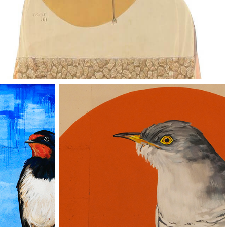
Vallverd
ESP
ENG
Pg. Felip Rodés, 11, 25260 Ivars d'Urgell, Lleida