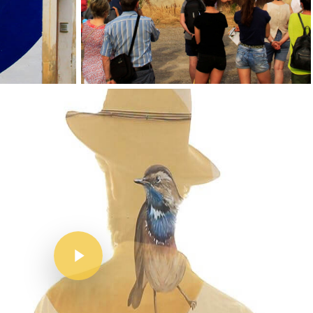
Inici
Mapa
Murals
El Projecte
L’artista
El Procés
Ivars D’Urgell