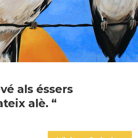
vé als éssers
eix alè. “