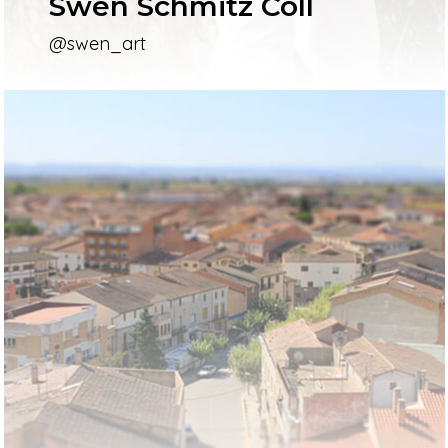
Swen Schmitz Coll
@swen_art