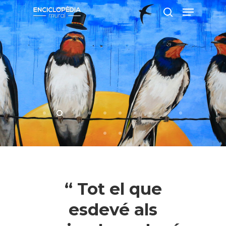
Pressiona intró per a cercar o ESC per
a tancar
“ Tot el que
esdevé als