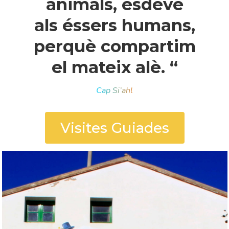
animals, esdevé
als éssers humans,
perquè compartim
el mateix alè. “
Cap Si’ahl
Visites Guiades