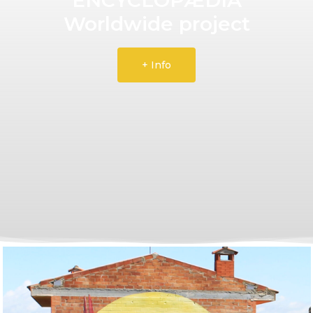
Worldwide project
+ Info