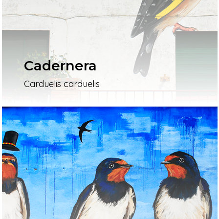
Cadernera
Carduelis carduelis
Inici
Mapa
Murals
El Projecte