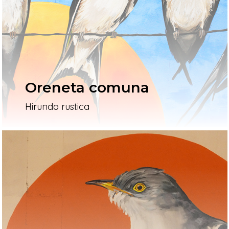
L’artista
El Procés
Ivars D’Urgell
Oreneta comuna
Vallverd
Hirundo rustica
ESP
ENG
Pg. Felip Rodés, 11, 25260 Ivars
Lleida