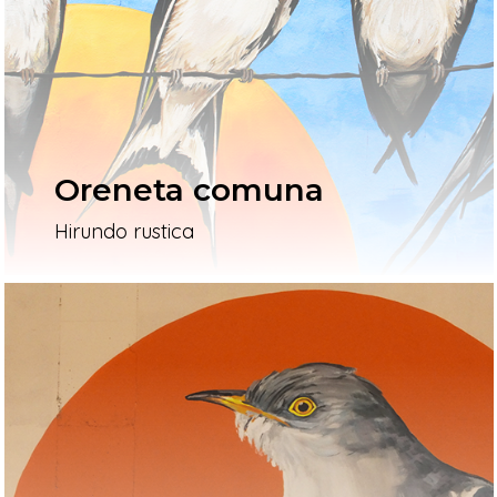
L’artista
El Procés
Ivars D’Urgell
Oreneta comuna
Vallverd
Hirundo rustica
ESP
ENG
Pg. Felip Rodés, 11, 25260 Ivars
Lleida