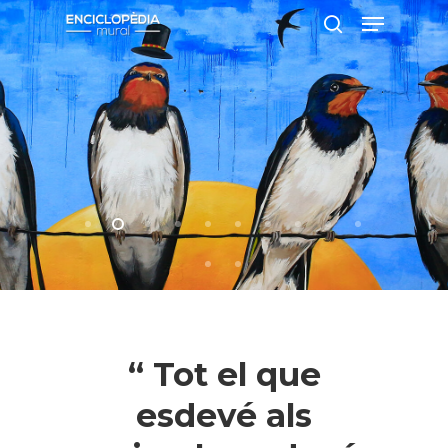
Pressiona intró per a cercar o ESC per
a tancar
“ Tot el que
esdevé als