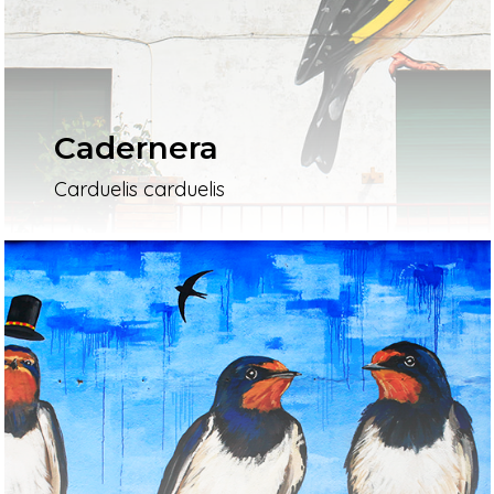
Cadernera
Carduelis carduelis
Inici
Mapa
Murals
El Projecte