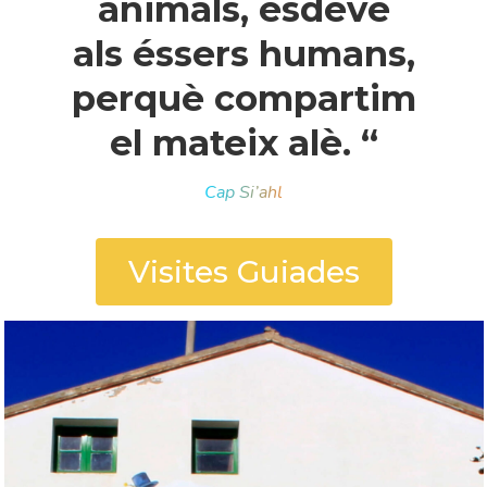
animals, esdevé
als éssers humans,
perquè compartim
el mateix alè. “
Cap Si’ahl
Visites Guiades