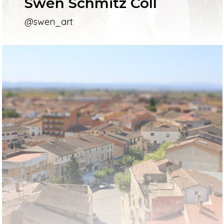
Swen Schmitz Coll
@swen_art