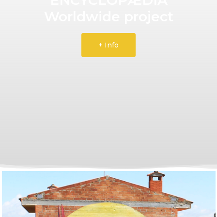
Worldwide project
+ Info