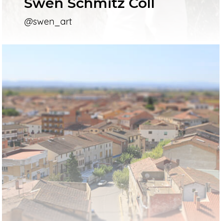
Swen Schmitz Coll
@swen_art