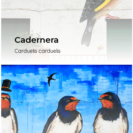
Cadernera
Carduelis carduelis
Inici
Mapa
Murals
El Projecte