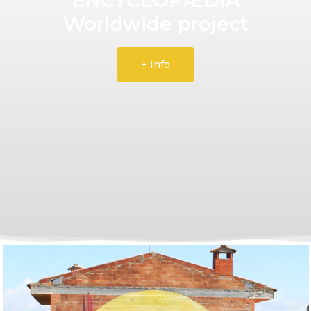
Worldwide project
+ Info