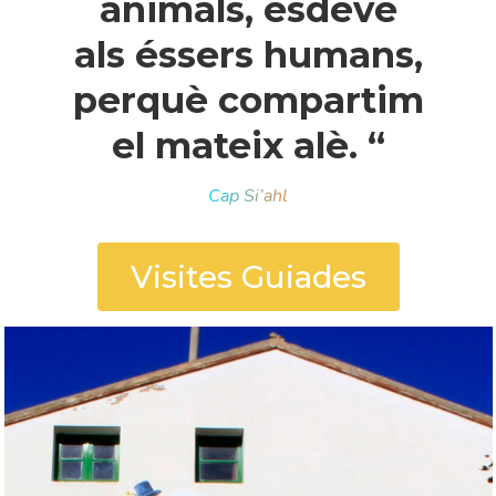
animals, esdevé
als éssers humans,
perquè compartim
el mateix alè. “
Cap Si’ahl
Visites Guiades