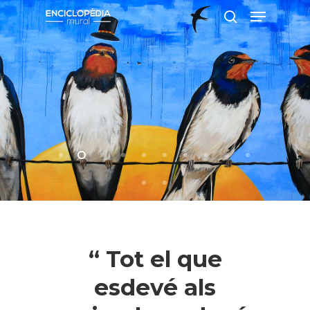
Pressiona intró per a cercar o ESC per
a tancar
“ Tot el que
esdevé als