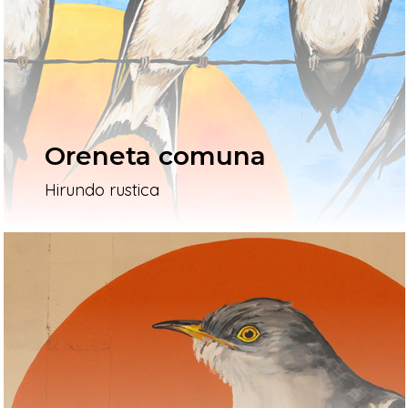
L’artista
El Procés
Ivars D’Urgell
Oreneta comuna
Vallverd
Hirundo rustica
ESP
ENG
Pg. Felip Rodés, 11, 25260 Ivars
Lleida