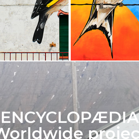
ENCYCLOPÆDIA
Worldwide projec