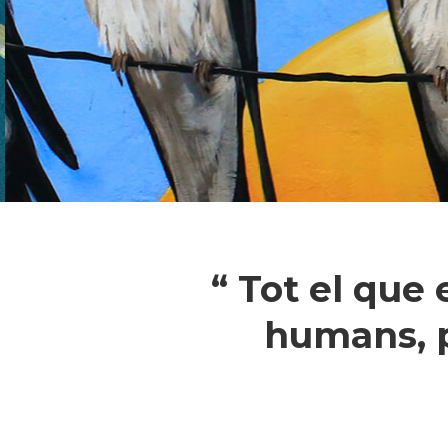
“ Tot el que
humans, p
Pressiona intró per a cercar o ESC pe