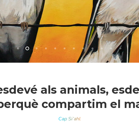
 esdevé als animals, esde
erquè compartim el mat
r a tancar
Cap Si’ahl