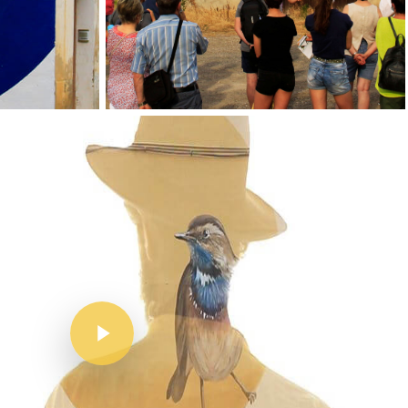
Inici
Mapa
Murals
El Projecte
L’artista
El Procés
Ivars D’Urgell