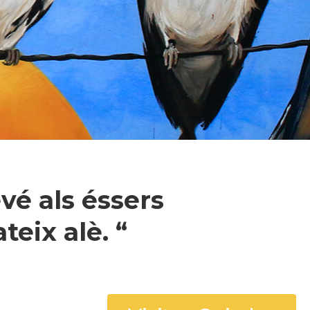
vé als éssers
eix alè. “