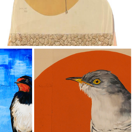
Vallverd
ESP
ENG
Pg. Felip Rodés, 11, 25260 Ivars d'Urgell, Lleida