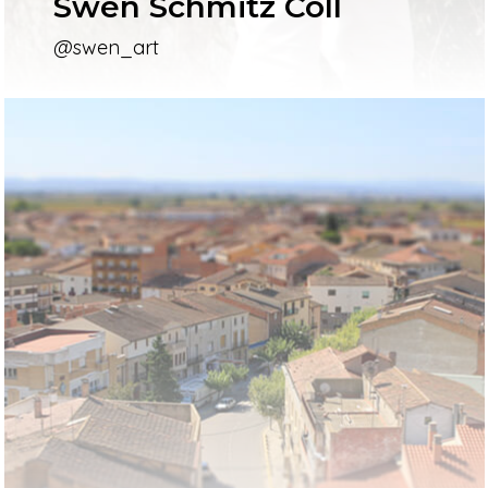
Swen Schmitz Coll
@swen_art