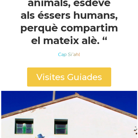
animals, esdevé
als éssers humans,
perquè compartim
el mateix alè. “
Cap Si’ahl
Visites Guiades