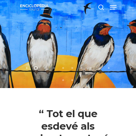
Pressiona intró per a cercar o ESC per
a tancar
“ Tot el que
esdevé als