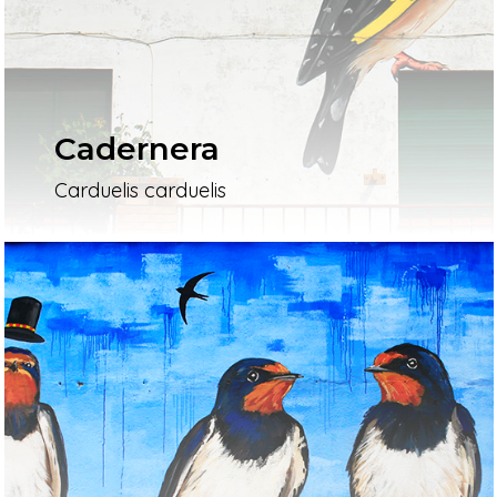
Cadernera
Carduelis carduelis
Inici
Mapa
Murals
El Projecte