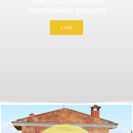
Worldwide project
+ Info