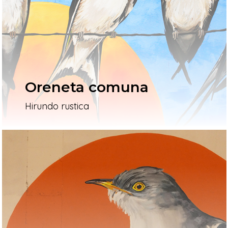
L’artista
El Procés
Ivars D’Urgell
Oreneta comuna
Vallverd
Hirundo rustica
ESP
ENG
Pg. Felip Rodés, 11, 25260 Ivars
Lleida