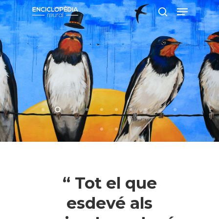
Pressiona intró per a cercar o ESC per
a tancar
“ Tot el que
esdevé als