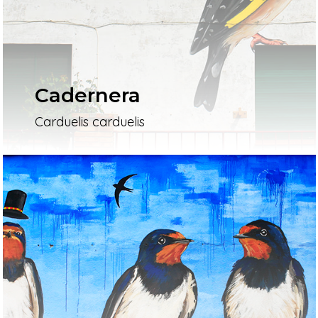
Cadernera
Carduelis carduelis
Inici
Mapa
Murals
El Projecte