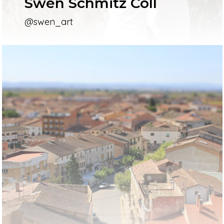
Swen Schmitz Coll
@swen_art