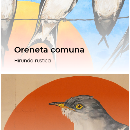
L’artista
El Procés
Ivars D’Urgell
Oreneta comuna
Vallverd
Hirundo rustica
ESP
ENG
Pg. Felip Rodés, 11, 25260 Ivars
Lleida