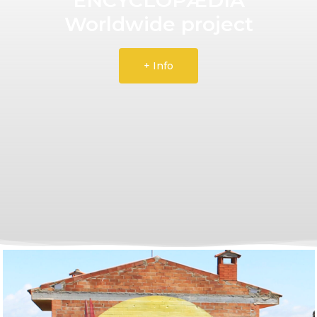
Worldwide project
+ Info