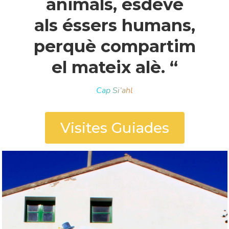
animals, esdevé
als éssers humans,
perquè compartim
el mateix alè. “
Cap Si’ahl
Visites Guiades