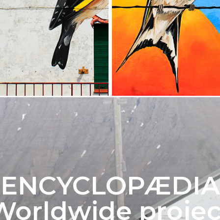
ENCYCLOPÆDIA
Worldwide projec