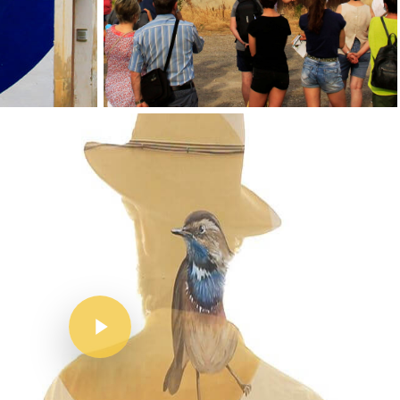
Inici
Mapa
Murals
El Projecte
L’artista
El Procés
Ivars D’Urgell