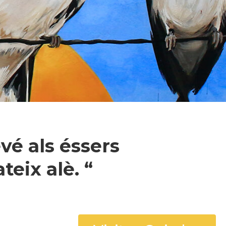
vé als éssers
eix alè. “