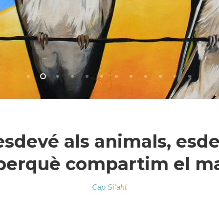
 esdevé als animals, esde
erquè compartim el mat
r a tancar
Cap Si’ahl