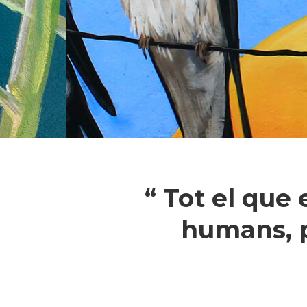
“ Tot el que
humans, p
Pressiona intró per a cercar o ESC pe