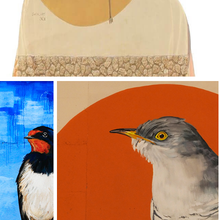
Vallverd
ESP
ENG
Pg. Felip Rodés, 11, 25260 Ivars d'Urgell, Lleida