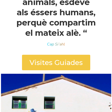
animals, esdevé
als éssers humans,
perquè compartim
el mateix alè. “
Cap Si’ahl
Visites Guiades