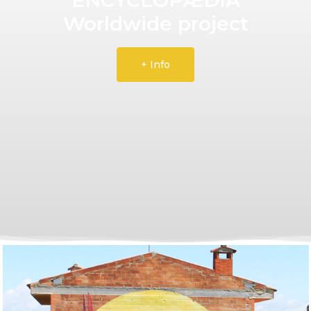
Worldwide project
+ Info