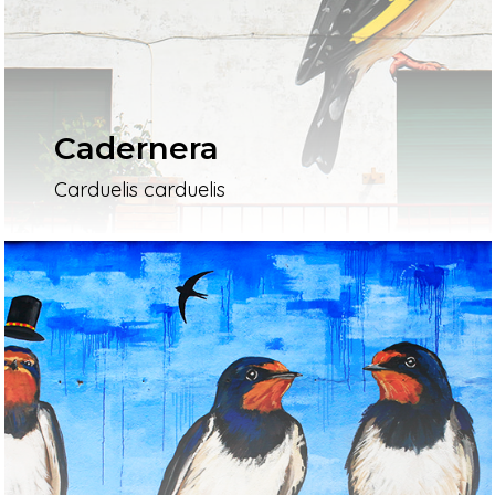
Cadernera
Carduelis carduelis
Inici
Mapa
Murals
El Projecte