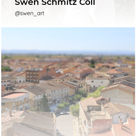
Swen Schmitz Coll
@swen_art