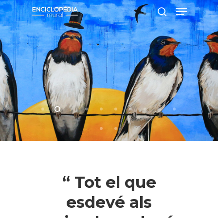
Pressiona intró per a cercar o ESC per
a tancar
“ Tot el que
esdevé als