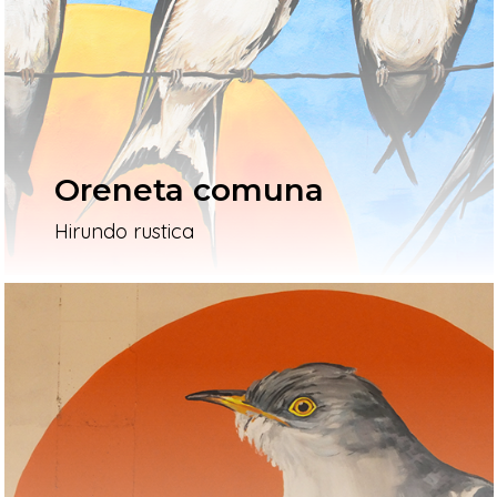
L’artista
El Procés
Ivars D’Urgell
Oreneta comuna
Vallverd
Hirundo rustica
ESP
ENG
Pg. Felip Rodés, 11, 25260 Ivars
Lleida