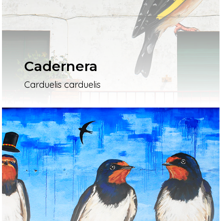
Cadernera
Carduelis carduelis
Inici
Mapa
Murals
El Projecte