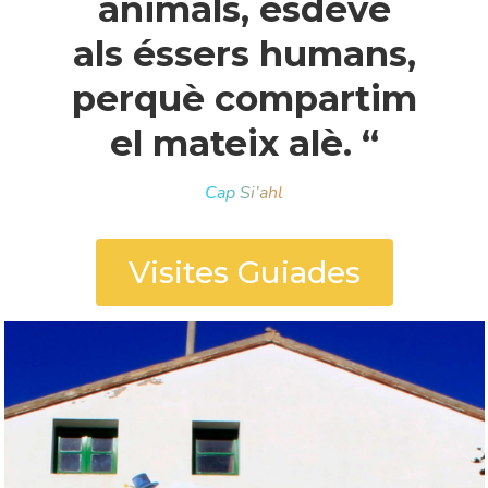
animals, esdevé
als éssers humans,
perquè compartim
el mateix alè. “
Cap Si’ahl
Visites Guiades