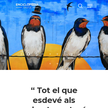
Pressiona intró per a cercar o ESC per
a tancar
“ Tot el que
esdevé als