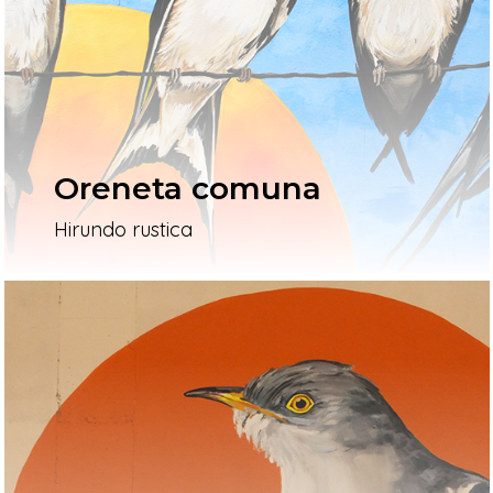
L’artista
El Procés
Ivars D’Urgell
Oreneta comuna
Vallverd
Hirundo rustica
ESP
ENG
Pg. Felip Rodés, 11, 25260 Ivars
Lleida