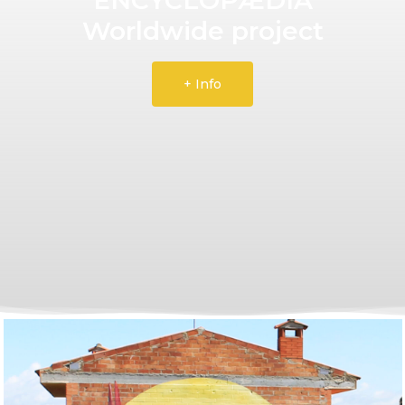
Worldwide project
+ Info