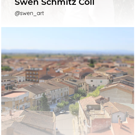
Swen Schmitz Coll
@swen_art