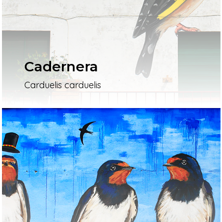
Cadernera
Carduelis carduelis
Inici
Mapa
Murals
El Projecte