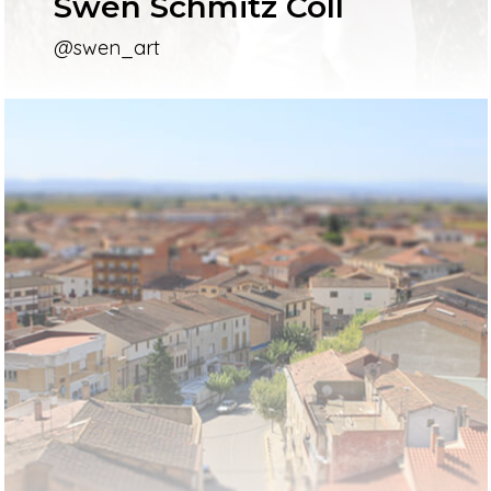
Swen Schmitz Coll
@swen_art