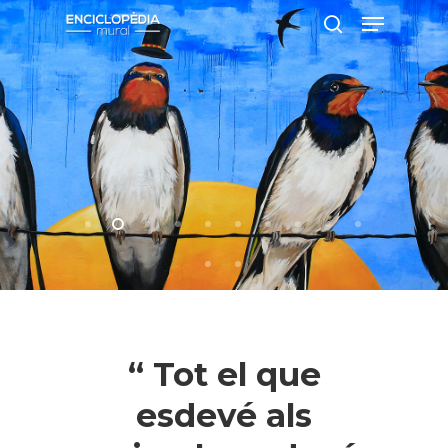
Pressiona intró per a cercar o ESC per
a tancar
“ Tot el que
esdevé als