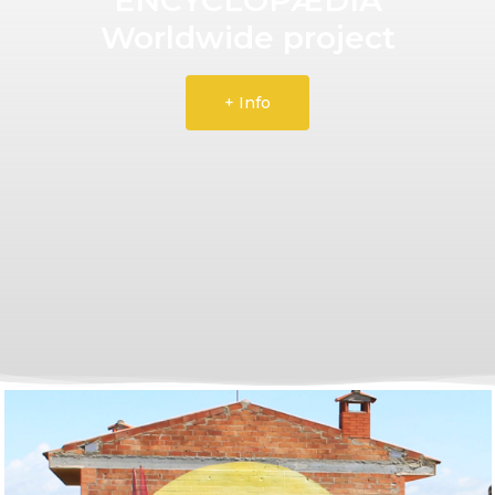
Worldwide project
+ Info