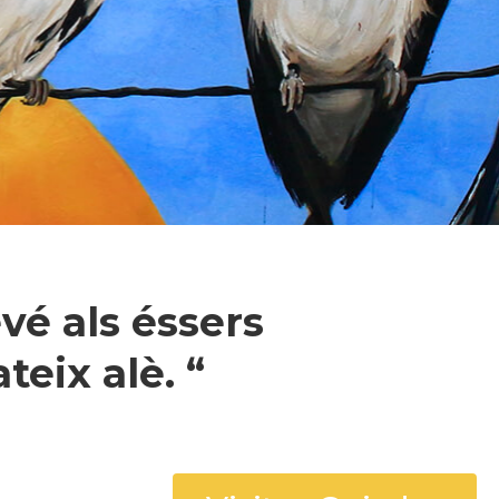
vé als éssers
eix alè. “