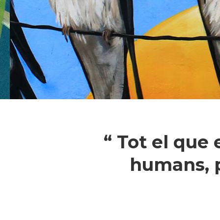
“ Tot el que
humans, p
Pressiona intró per a cercar o ESC pe