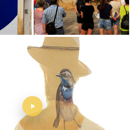
Inici
Mapa
Murals
El Projecte
L’artista
El Procés
Ivars D’Urgell