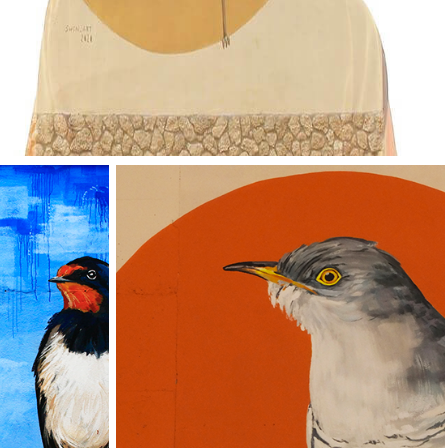
Vallverd
ESP
ENG
Pg. Felip Rodés, 11, 25260 Ivars d'Urgell, Lleida