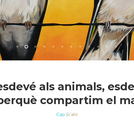
 esdevé als animals, esde
erquè compartim el mat
r a tancar
Cap Si’ahl