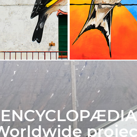
ENCYCLOPÆDIA
Worldwide projec