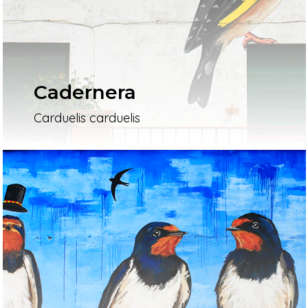
Cadernera
Carduelis carduelis
Inici
Mapa
Murals
El Projecte