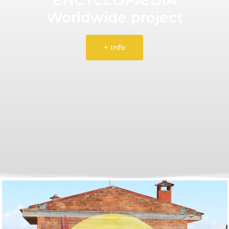
Worldwide project
+ Info