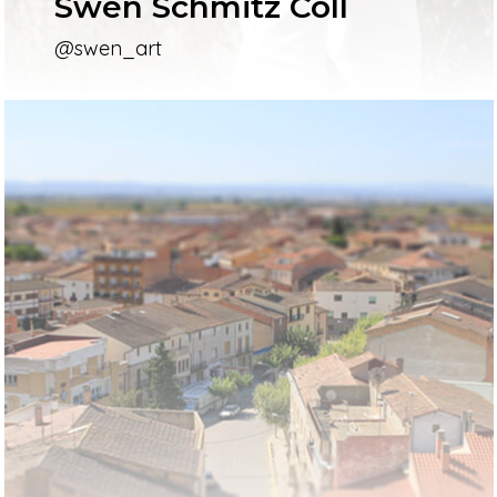
Swen Schmitz Coll
@swen_art