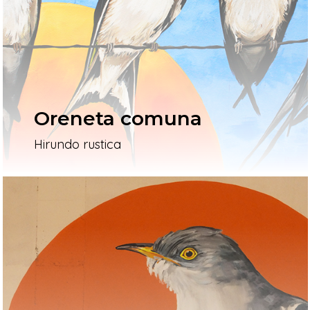
L’artista
El Procés
Ivars D’Urgell
Oreneta comuna
Vallverd
Hirundo rustica
ESP
ENG
Pg. Felip Rodés, 11, 25260 Ivars
Lleida