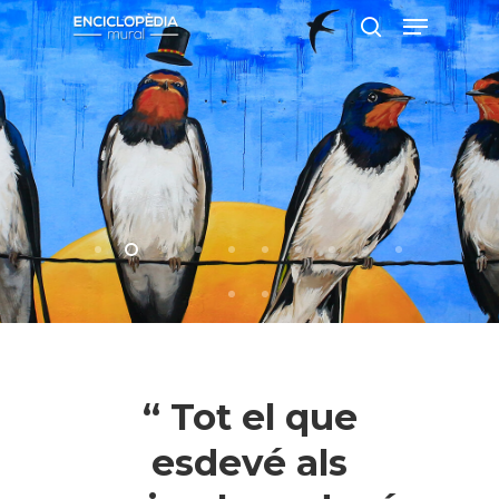
Pressiona intró per a cercar o ESC per
a tancar
“ Tot el que
esdevé als