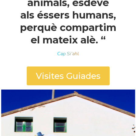
animals, esdevé
als éssers humans,
perquè compartim
el mateix alè. “
Cap Si’ahl
Visites Guiades