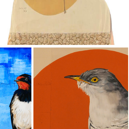
Vallverd
ESP
ENG
Pg. Felip Rodés, 11, 25260 Ivars d'Urgell, Lleida