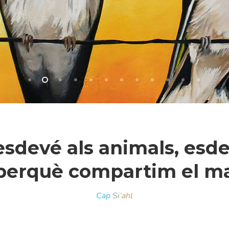
 esdevé als animals, esde
erquè compartim el mat
r a tancar
Cap Si’ahl