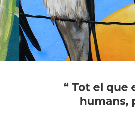
“ Tot el que
humans, p
Pressiona intró per a cercar o ESC pe