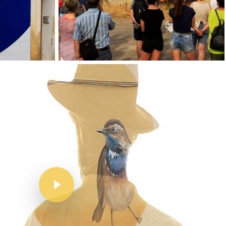
Inici
Mapa
Murals
El Projecte
L’artista
El Procés
Ivars D’Urgell