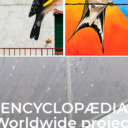
ENCYCLOPÆDIA
Worldwide projec