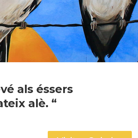
vé als éssers
eix alè. “