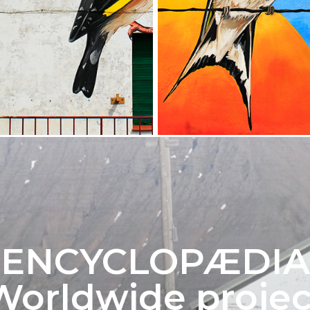
ENCYCLOPÆDIA
Worldwide projec