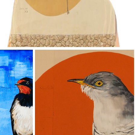
Vallverd
ESP
ENG
Pg. Felip Rodés, 11, 25260 Ivars d'Urgell, Lleida