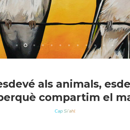
 esdevé als animals, esde
erquè compartim el mat
r a tancar
Cap Si’ahl