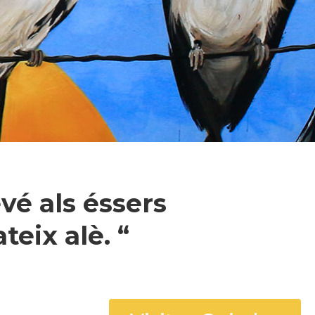
vé als éssers
eix alè. “