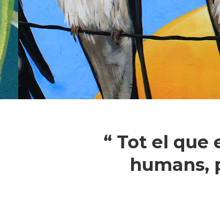
“ Tot el que
humans, p
Pressiona intró per a cercar o ESC pe