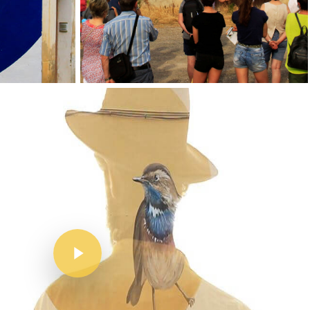
Inici
Mapa
Murals
El Projecte
L’artista
El Procés
Ivars D’Urgell