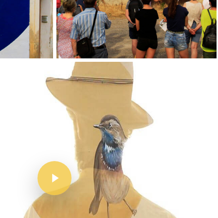
Inici
Mapa
Murals
El Projecte
L’artista
El Procés
Ivars D’Urgell