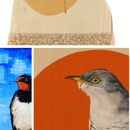
Vallverd
ESP
ENG
Pg. Felip Rodés, 11, 25260 Ivars d'Urgell, Lleida