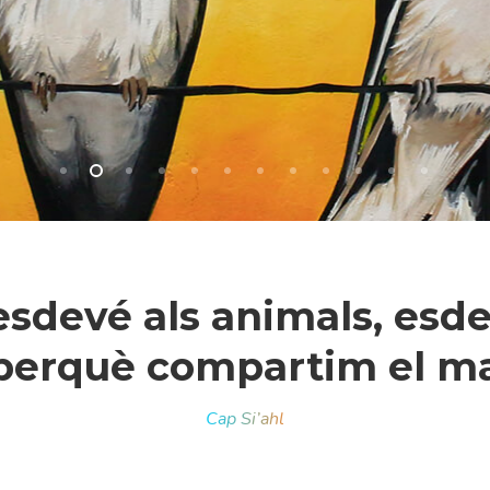
 esdevé als animals, esde
erquè compartim el mat
r a tancar
Cap Si’ahl