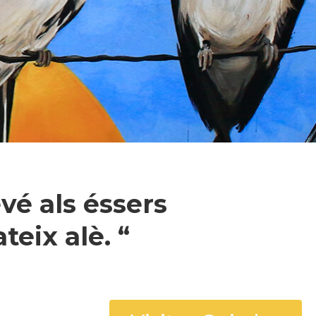
vé als éssers
eix alè. “