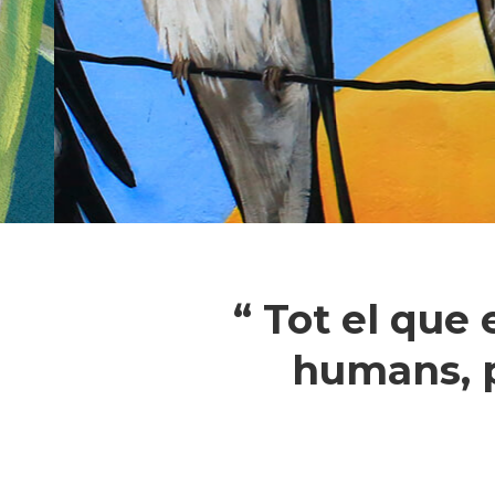
“ Tot el que
humans, p
Pressiona intró per a cercar o ESC pe