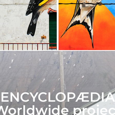
ENCYCLOPÆDIA
Worldwide projec