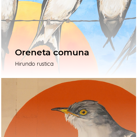
L’artista
El Procés
Ivars D’Urgell
Oreneta comuna
Vallverd
Hirundo rustica
ESP
ENG
Pg. Felip Rodés, 11, 25260 Ivars
Lleida