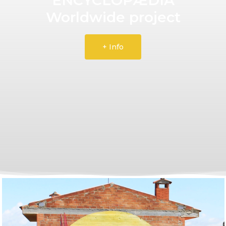
Worldwide project
+ Info