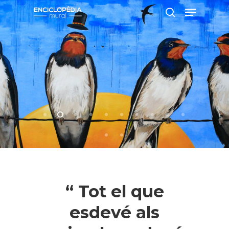
Pressiona intró per a cercar o ESC per
a tancar
“ Tot el que
esdevé als