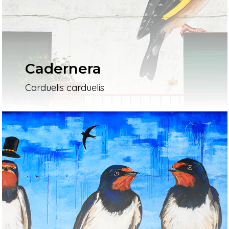
Cadernera
Carduelis carduelis
Inici
Mapa
Murals
El Projecte