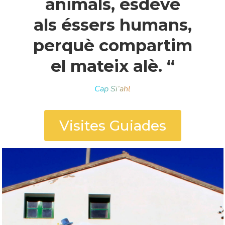
animals, esdevé
als éssers humans,
perquè compartim
el mateix alè. “
Cap Si’ahl
Visites Guiades