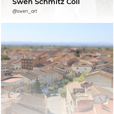
Swen Schmitz Coll
@swen_art