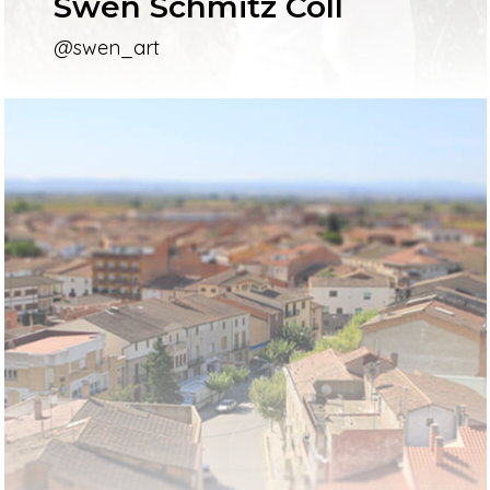
Swen Schmitz Coll
@swen_art