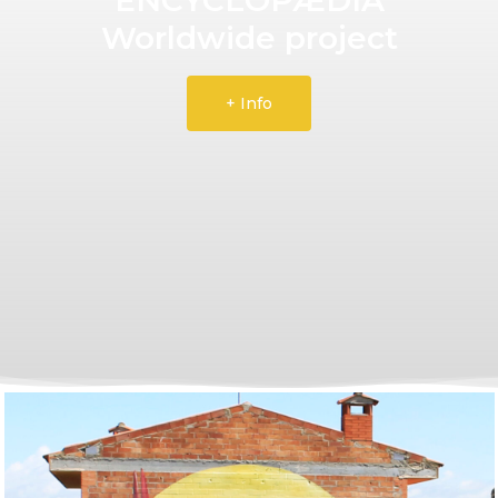
Worldwide project
+ Info