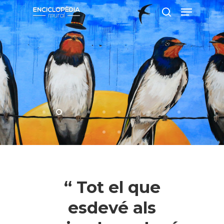
Pressiona intró per a cercar o ESC per
a tancar
“ Tot el que
esdevé als