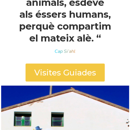
animals, esdevé
als éssers humans,
perquè compartim
el mateix alè. “
Cap Si’ahl
Visites Guiades