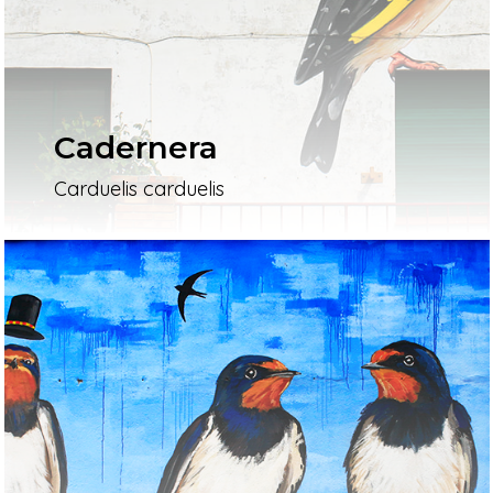
Cadernera
Carduelis carduelis
Inici
Mapa
Murals
El Projecte