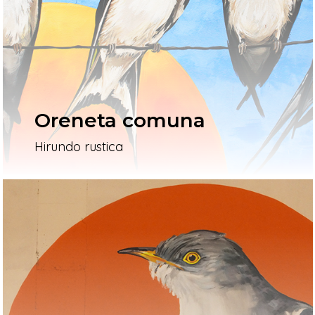
L’artista
El Procés
Ivars D’Urgell
Oreneta comuna
Vallverd
Hirundo rustica
ESP
ENG
Pg. Felip Rodés, 11, 25260 Ivars
Lleida