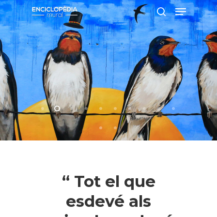
Pressiona intró per a cercar o ESC per
a tancar
“ Tot el que
esdevé als