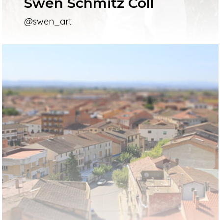
Swen Schmitz Coll
@swen_art