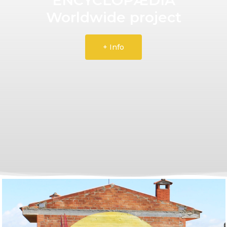
Worldwide project
+ Info