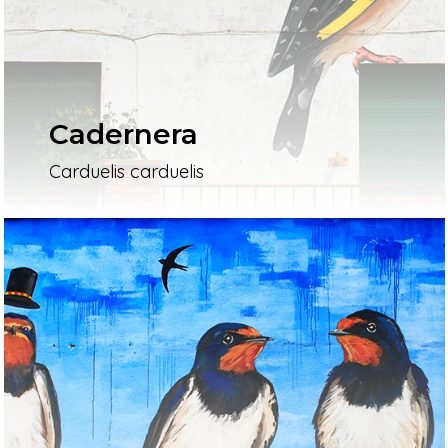
Cadernera
Carduelis carduelis
Inici
Mapa
Murals
El Projecte