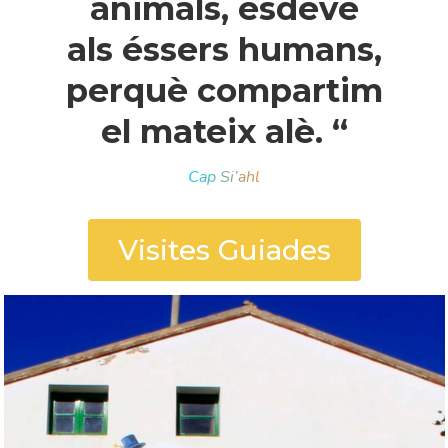
animals, esdevé
als éssers humans,
perquè compartim
el mateix alè. “
Cap Si’ahl
Visites Guiades