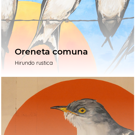
L’artista
El Procés
Ivars D’Urgell
Oreneta comuna
Vallverd
Hirundo rustica
ESP
ENG
Pg. Felip Rodés, 11, 25260 Ivars
Lleida