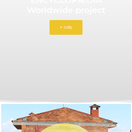
Worldwide project
+ Info