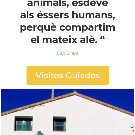
animals, esdevé
als éssers humans,
perquè compartim
el mateix alè. “
Cap Si’ahl
Visites Guiades