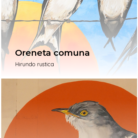
L’artista
El Procés
Ivars D’Urgell
Oreneta comuna
Vallverd
Hirundo rustica
ESP
ENG
Pg. Felip Rodés, 11, 25260 Ivars
Lleida