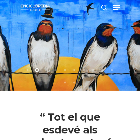
Pressiona intró per a cercar o ESC per
a tancar
“ Tot el que
esdevé als