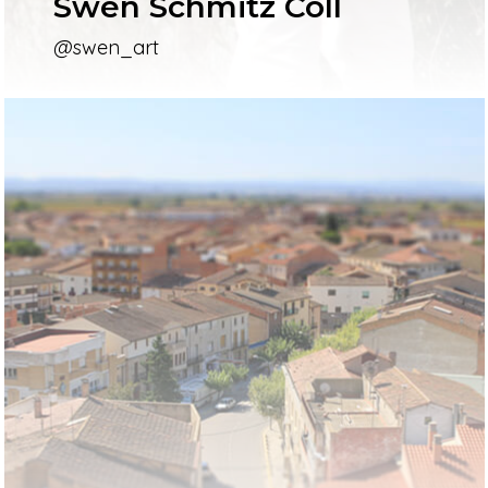
Swen Schmitz Coll
@swen_art