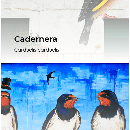
Cadernera
Carduelis carduelis
Inici
Mapa
Murals
El Projecte