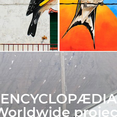
ENCYCLOPÆDIA
Worldwide projec