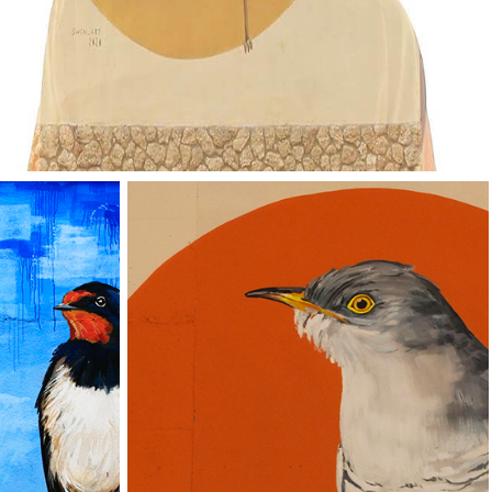
Vallverd
ESP
ENG
Pg. Felip Rodés, 11, 25260 Ivars d'Urgell, Lleida