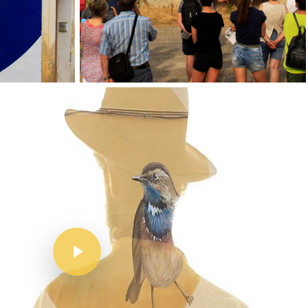
Inici
Mapa
Murals
El Projecte
L’artista
El Procés
Ivars D’Urgell