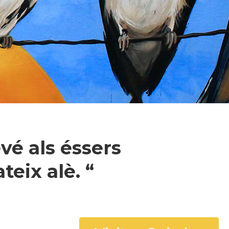
vé als éssers
eix alè. “