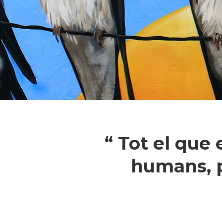
“ Tot el que
humans, p
Pressiona intró per a cercar o ESC pe