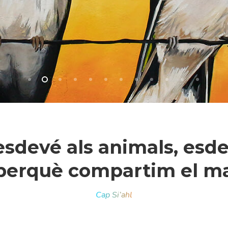
 esdevé als animals, esde
erquè compartim el mat
r a tancar
Cap Si’ahl